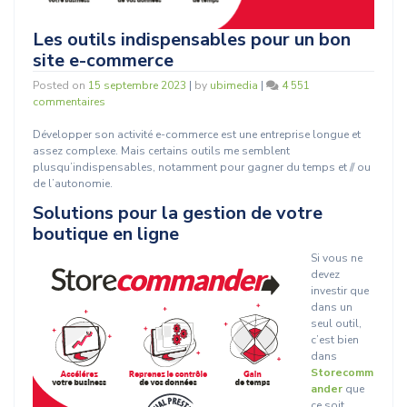
Les outils indispensables pour un bon
site e-commerce
Posted on
15 septembre 2023
|
by
ubimedia
|
4 551
sur
commentaires
Les
outils
Développer son activité e-commerce est une entreprise longue et
indispensables
assez complexe. Mais certains outils me semblent
pour
plusqu’indispensables, notamment pour gagner du temps et // ou
un
de l’autonomie.
bon
Solutions pour la gestion de votre
site
boutique en ligne
e-
commerce
Si vous ne
devez
investir que
dans un
seul outil,
c’est bien
dans
Storecomm
ander
que
ce soit