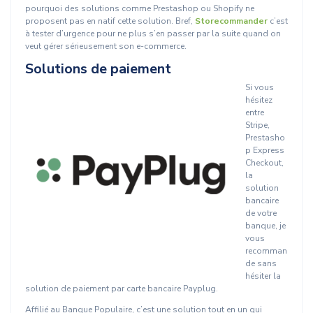
pourquoi des solutions comme Prestashop ou Shopify ne
proposent pas en natif cette solution. Bref,
Storecommander
c’est
à tester d’urgence pour ne plus s’en passer par la suite quand on
veut gérer sérieusement son e-commerce.
Solutions de paiement
Si vous
hésitez
entre
Stripe,
Prestasho
p Express
Checkout,
la
solution
bancaire
de votre
banque, je
vous
recomman
de sans
hésiter la
solution de paiement par carte bancaire Payplug.
Affilié au Banque Populaire, c’est une solution tout en un qui